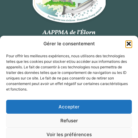
AAPPMA de l’Élorn
Gérer le consentement
Station de vidéo comptage des poissons migrateurs
Kerhamon, 29800 Plouedern
Pour offrir les meilleures expériences, nous utilisons des technologies
Tél.
07 80 65 10 39
telles que les cookies pour stocker et/ou accéder aux informations des
Email :
aappmaelorn@orange.fr
appareils. Le fait de consentir à ces technologies nous permettra de
traiter des données telles que le comportement de navigation ou les ID
uniques sur ce site. Le fait de ne pas consentir ou de retirer son
Suivez-nous
consentement peut avoir un effet négatif sur certaines caractéristiques
et fonctions.
Accepter
Refuser
Mentions légales
Politique de confidentialité
Voir les préférences