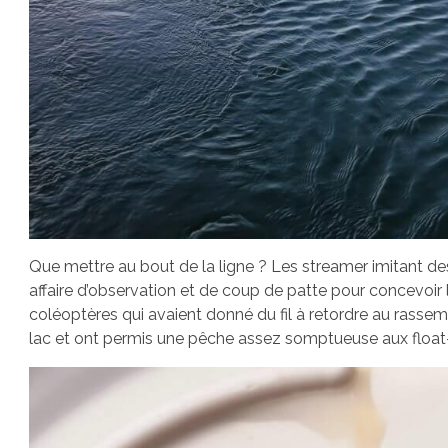
Que mettre au bout de la ligne ? Les streamer imitant des 
affaire d’observation et de coup de patte pour concevoir l
coléoptères qui avaient donné du fil à retordre au rass
lac et ont permis une pêche assez somptueuse aux float