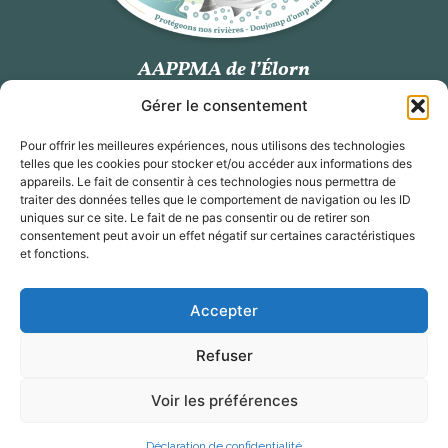
AAPPMA de l’Élorn
Gérer le consentement
Station de vidéo comptage des poissons migrateurs
Kerhamon, 29800 Plouedern
Pour offrir les meilleures expériences, nous utilisons des technologies
Tél.
07 80 65 10 39
telles que les cookies pour stocker et/ou accéder aux informations des
Email :
aappmaelorn@orange.fr
appareils. Le fait de consentir à ces technologies nous permettra de
traiter des données telles que le comportement de navigation ou les ID
uniques sur ce site. Le fait de ne pas consentir ou de retirer son
Suivez-nous
consentement peut avoir un effet négatif sur certaines caractéristiques
et fonctions.
Accepter
Refuser
Mentions légales
Politique de confidentialité
Voir les préférences
Site financé par
Granit Évolution
Déclaration de confidentialité